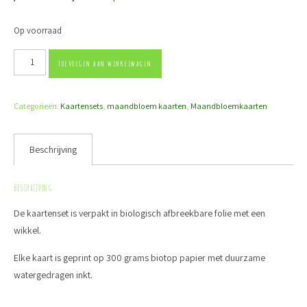
Op voorraad
Kaartenset 12 maandbloemen aantal
TOEVOEGEN AAN WINKELWAGEN
Categorieën:
Kaartensets
,
maandbloem kaarten
,
Maandbloemkaarten
Beschrijving
BESCHRIJVING
De kaartenset is verpakt in biologisch afbreekbare folie met een
wikkel.
Elke kaart is geprint op 300 grams biotop papier met duurzame
watergedragen inkt.