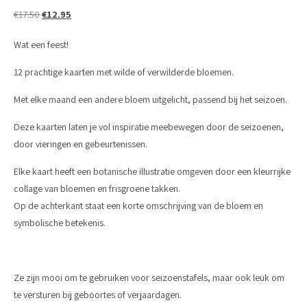
Oorspronkelijke prijs was: €17.50.
Huidige prijs is: €12.95.
€
17.50
€
12.95
Wat een feest!
12 prachtige kaarten met wilde of verwilderde bloemen.
Met elke maand een andere bloem uitgelicht, passend bij het seizoen.
Deze kaarten laten je vol inspiratie meebewegen door de seizoenen,
door vieringen en gebeurtenissen.
Elke kaart heeft een botanische illustratie omgeven door een kleurrijke
collage van bloemen en frisgroene takken.
Op de achterkant staat een korte omschrijving van de bloem en
symbolische betekenis.
Ze zijn mooi om te gebruiken voor seizoenstafels, maar ook leuk om
te versturen bij geboortes of verjaardagen.