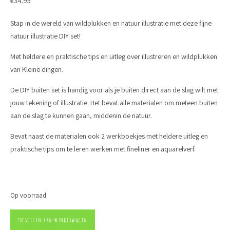
€
34.95
Stap in de wereld van wildplukken en natuur illustratie met deze fijne
natuur illustratie DIY set!
Met heldere en praktische tips en uitleg over illustreren en wildplukken
van Kleine dingen.
De DIY buiten set is handig voor als je buiten direct aan de slag wilt met
jouw tekening of illustratie. Het bevat alle materialen om meteen buiten
aan de slag te kunnen gaan, middenin de natuur.
Bevat naast de materialen ook 2 werkboekjes met heldere uitleg en
praktische tips om te leren werken met fineliner en aquarelverf.
Op voorraad
DIY natuur illustratie set 'buiten' aantal
TOEVOEGEN AAN WINKELWAGEN