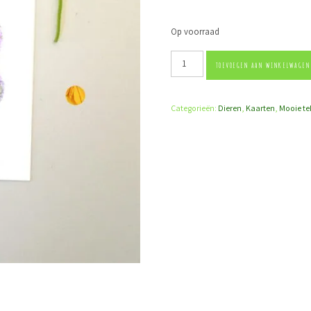
Op voorraad
Kaart liefde aantal
TOEVOEGEN AAN WINKELWAGEN
Categorieën:
Dieren
,
Kaarten
,
Mooie te