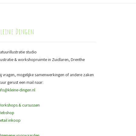
Kleine Dingen
atuurillustratie studio
llustratie & workshopruimte in Zuidlaren, Drenthe
ij vragen, mogelijke samenwerkingen of andere zaken
tuur gerust een mail naar:
nfo@kleine-dingen.nl
orkshops & cursussen
ebshop
etail inkoop
lgemene voorwaarden