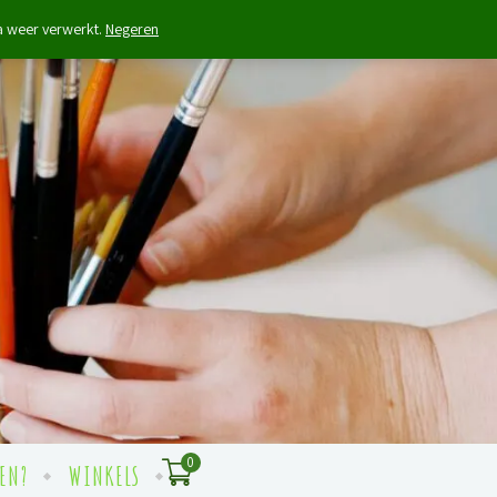
na weer verwerkt.
Negeren
0
EN?
WINKELS