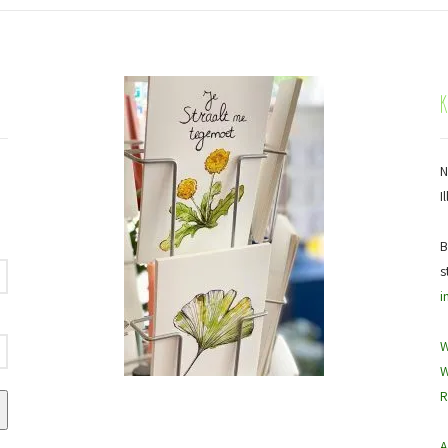
N
I
B
s
i
W
W
R
A